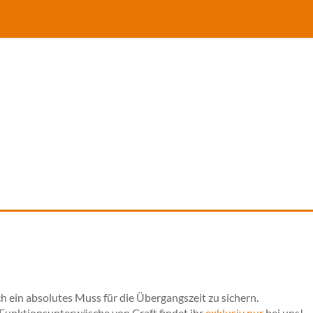
h ein absolutes Muss für die Übergangszeit zu sichern.
 Funktionsunterwäsche von Craft findet ihr
exklusiv nur
bei uns!