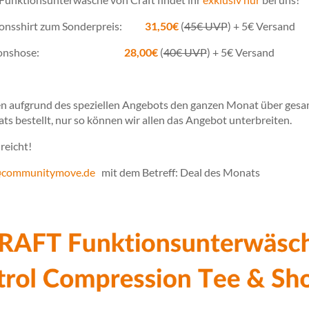
tionsshirt zum Sonderpreis:
31,50€
(
45€ UVP
)
+ 5€ Versand
l Funktionshose:
28,00€
(
40€ UVP
)
+ 5€ Versand
en aufgrund des speziellen Angebots den ganzen Monat über ges
s bestellt, nur so können wir allen das Angebot unterbreiten.
reicht!
@communitymove.de
mit dem Betreff: Deal des Monats